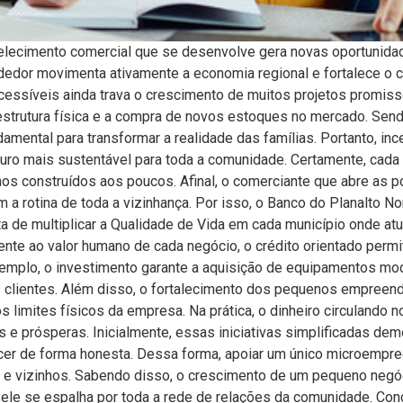
lecimento comercial que se desenvolve gera novas oportunidade
edor movimenta ativamente a economia regional e fortalece o c
 acessíveis ainda trava o crescimento de muitos projetos promi
trutura física e a compra de novos estoques no mercado. Sendo
amental para transformar a realidade das famílias. Portanto, in
turo mais sustentável para toda a comunidade. Certamente, cada
nhos construídos aos poucos. Afinal, o comerciante que abre as 
 a rotina de toda a vizinhança. Por isso, o Banco do Planalto No
de multiplicar a Qualidade de Vida em cada município onde atu
nte ao valor humano de cada negócio, o crédito orientado permi
xemplo, o investimento garante a aquisição de equipamentos mod
s clientes. Além disso, o fortalecimento dos pequenos empreen
limites físicos da empresa. Na prática, o dinheiro circulando n
e prósperas. Inicialmente, essas iniciativas simplificadas de
cer de forma honesta. Dessa forma, apoiar um único microempr
s e vizinhos. Sabendo disso, o crescimento de um pequeno negóci
 ele se espalha por toda a rede de relações da comunidade. C