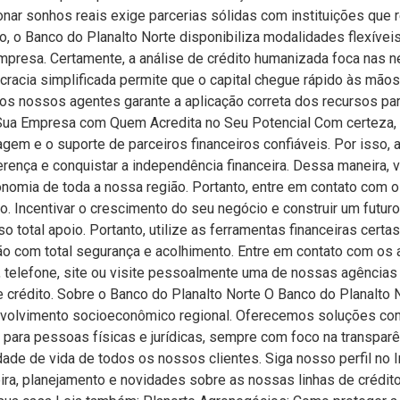
onar sonhos reais exige parcerias sólidas com instituições que 
 o Banco do Planalto Norte disponibiliza modalidades flexívei
presa. Certamente, a análise de crédito humanizada foca nas n
cracia simplificada permite que o capital chegue rápido às mãos
s nossos agentes garante a aplicação correta dos recursos para
 Sua Empresa com Quem Acredita no Seu Potencial Com certeza,
gem e o suporte de parceiros financeiros confiáveis. Por isso,
ferença e conquistar a independência financeira. Dessa maneira, 
onomia de toda a nossa região. Portanto, entre em contato com
to. Incentivar o crescimento do seu negócio e construir um futur
 total apoio. Portanto, utilize as ferramentas financeiras certa
ão com total segurança e acolhimento. Entre em contato com os
, telefone, site ou visite pessoalmente uma de nossas agências
 crédito. Sobre o Banco do Planalto Norte O Banco do Planalto No
volvimento socioeconômico regional. Oferecemos soluções comp
 para pessoas físicas e jurídicas, sempre com foco na transparê
ade de vida de todos os nossos clientes. Siga nosso perfil no I
ra, planejamento e novidades sobre as nossas linhas de crédito