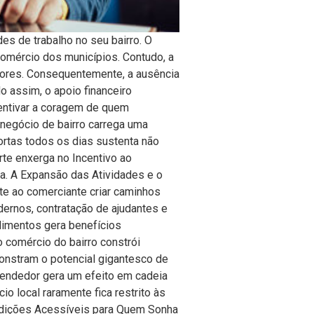
s de trabalho no seu bairro. O
omércio dos municípios. Contudo, a
ssores. Consequentemente, a ausência
 assim, o apoio financeiro
centivar a coragem de quem
 negócio de bairro carrega uma
portas todos os dias sustenta não
rte enxerga no Incentivo ao
a. A Expansão das Atividades e o
te ao comerciante criar caminhos
ernos, contratação de ajudantes e
dimentos gera benefícios
o comércio do bairro constrói
monstram o potencial gigantesco de
eendedor gera um efeito em cadeia
o local raramente fica restrito às
ondições Acessíveis para Quem Sonha