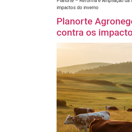
Planorte – Reforma e Ampliação da 
impactos do inverno
Planorte Agroneg
contra os impacto