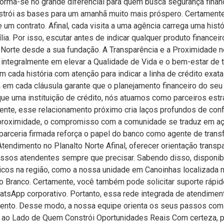
sforma-se no grande diferencial para quem busca segurança finan
strói as bases para um amanhã muito mais próspero. Certamen
um contrato. Afinal, cada visita a uma agência carrega uma histó
a. Por isso, escutar antes de indicar qualquer produto financeiro
o Norte desde a sua fundação. A Transparência e a Proximidade 
 integralmente em elevar a Qualidade de Vida e o bem-estar de 
cada história com atenção para indicar a linha de crédito exat
a em cada cláusula garante que o planejamento financeiro do seu
o que uma instituição de crédito, nós atuamos como parceiros e
mente, esse relacionamento próximo cria laços profundos de conf
 proximidade, o compromisso com a comunidade se traduz em aç
parceria firmada reforça o papel do banco como agente de trans
tendimento no Planalto Norte Afinal, oferecer orientação transp
ssos atendentes sempre que precisar. Sabendo disso, disponibi
cos na região, como a nossa unidade em Canoinhas localizada 
o Branco. Certamente, você também pode solicitar suporte rápi
atsApp corporativo. Portanto, essa rede integrada de atendimen
mento. Desse modo, a nossa equipe orienta os seus passos com
ao Lado de Quem Constrói Oportunidades Reais Com certeza, pro