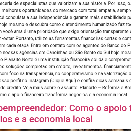
rceria de especialistas que valorizam a sua história. Por isso,
as melhores oportunidades do mercado com total empatia, sempr
ocê conquista a sua independência e garante mais estabilidade p
hoje mesmo e descubra como o atendimento humanizado faz toda 
m você ama é uma prioridade que exige orientação transparente
estar. Portanto, utilize as ferramentas financeiras certas e co
 em cada etapa. Entre em contato com os agentes do Banco do P
te nossas agências em Canoinhas ou São Bento do Sul hoje mesmo
o Planalto Norte é uma instituição financeira sólida e compro
s soluções completas em crédito, investimentos, financiamento
 com foco na transparência, no cooperativismo e na valorização 
sso perfil no Instagram (Clique Aqui) e confira dicas semanais 
de crédito. Veja mais sobre o assunto: Planorte – Reforma e A
mo o apoio financeiro transforma negócios e a economia local
roempreendedor: Como o apoio 
ios e a economia local